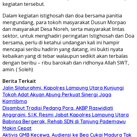
kegiatan tersebut.
Dalam kegiatan istighosah dan doa bersama panitia
mengundang, para tokoh masyarakat Dusun Morpao
dan masyarakat Desa Noreh, serta masyarakat lintas
sektor, untuk menghadiri peringatan Istighosah dan Doa
bersama, perlu di ketahui undangan kali ini hampir
mencapai seribu hadirin yang datang, ini bukti nyata
kebaikan yang di tebar walaupun sedikit akan terbalas
dengan beribu – ribu barokah dan ridhonya Allah SWT,
amin. ( Soleh)
Berita Terkait
Jalin Silaturahmi, Kapolres Lampung Utara Kunjungi
Tokoh Adat Akuan Abung Perkuat Sinergi Jaga
Kamtibma
Disambut Tradisi Pedang Pora, AKBP Raswidiati
Anggraini, S.I.K. Resmi Jabat Kapolres Lampung Utara
Babinsa Bergerak, Rehab SDN di Tanjung Pademawu
Makin Cepat
Aktivis GMB Kecewa, Audiensi ke Bea Cukai Madura Tak