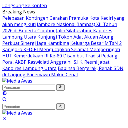
Langsung ke konten
Breaking News
Pelepasan Kontingen Gerakan Pramuka Kota Kediri yang
akan mengikuti Jambore Nasional (Jamnas) XII Tahun
2026 di Buperta Cibubur
Jalin Silaturahmi, Kapolres
Lampung Utara Kunjungi Tokoh Adat Akuan Abung
Perkuat Sinergi Jaga Kamtibma
Keluarga Besar MTsN 2
Kanigoro KEDIRI Mengucapkan Selamat Memperingati
HUT Kemerdekaan RI Ke-80
Disambut Tradisi Pedang
Pora, AKBP Raswidiati Anggraini, S.I.K. Resmi Jabat
Kapolres Lampung Utara
Babinsa Bergerak, Rehab SDN
di Tanjung Pademawu Makin Cepat