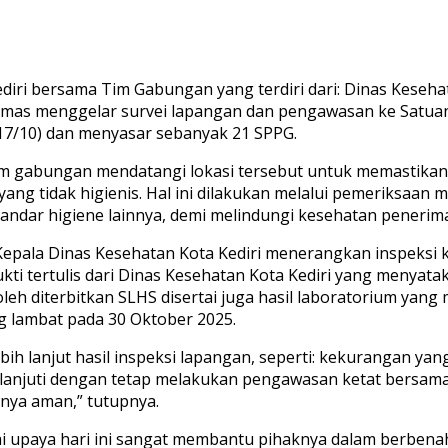
Kediri bersama Tim Gabungan yang terdiri dari: Dinas Kes
mas menggelar survei lapangan dan pengawasan ke Satuan 
(17/10) dan menyasar sebanyak 21 SPPG.
l, tim gabungan mendatangi lokasi tersebut untuk memasti
yang tidak higienis. Hal ini dilakukan melalui pemeriksaa
standar higiene lainnya, demi melindungi kesehatan penerim
lt Kepala Dinas Kesehatan Kota Kediri menerangkan inspeks
 bukti tertulis dari Dinas Kesehatan Kota Kediri yang meny
eh diterbitkan SLHS disertai juga hasil laboratorium yang
ng lambat pada 30 Oktober 2025.
ebih lanjut hasil inspeksi lapangan, seperti: kekurangan 
klanjuti dengan tetap melakukan pengawasan ketat bersama
nya aman,” tutupnya.
lai upaya hari ini sangat membantu pihaknya dalam berben