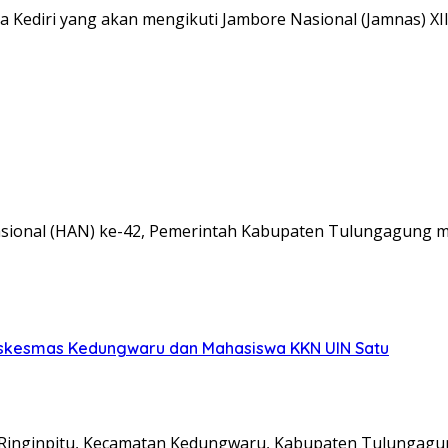
 Kediri yang akan mengikuti Jambore Nasional (Jamnas) XI
onal (HAN) ke-42, Pemerintah Kabupaten Tulungagung m
uskesmas Kedungwaru dan Mahasiswa KKN UIN Satu
inginpitu, Kecamatan Kedungwaru, Kabupaten Tulungag