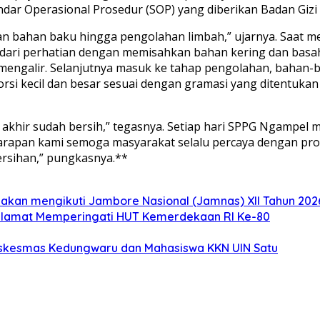
ar Operasional Prosedur (SOP) yang diberikan Badan Gizi 
aan bahan baku hingga pengolahan limbah,” ujarnya. Saat 
 dari perhatian dengan memisahkan bahan kering dan basah
ng mengalir. Selanjutnya masuk ke tahap pengolahan, baha
 kecil dan besar sesuai dengan gramasi yang ditentukan ah
 akhir sudah bersih,” tegasnya. Setiap hari SPPG Ngampel 
harapan kami semoga masyarakat selalu percaya dengan pr
rsihan,” pungkasnya.**
akan mengikuti Jambore Nasional (Jamnas) XII Tahun 2026
elamat Memperingati HUT Kemerdekaan RI Ke-80
uskesmas Kedungwaru dan Mahasiswa KKN UIN Satu