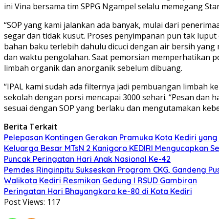
ini Vina bersama tim SPPG Ngampel selalu memegang Stand
“SOP yang kami jalankan ada banyak, mulai dari penerim
segar dan tidak kusut. Proses penyimpanan pun tak luput
bahan baku terlebih dahulu dicuci dengan air bersih ya
dan waktu pengolahan. Saat pemorsian memperhatikan porsi
limbah organik dan anorganik sebelum dibuang.
“IPAL kami sudah ada filternya jadi pembuangan limbah ke
sekolah dengan porsi mencapai 3000 sehari. “Pesan dan 
sesuai dengan SOP yang berlaku dan mengutamakan kebe
Berita Terkait
Pelepasan Kontingen Gerakan Pramuka Kota Kediri yang 
Keluarga Besar MTsN 2 Kanigoro KEDIRI Mengucapkan S
Puncak Peringatan Hari Anak Nasional Ke-42
Pemdes Ringinpitu Sukseskan Program CKG, Gandeng P
Walikota Kediri Resmikan Gedung I RSUD Gambiran
Peringatan Hari Bhayangkara ke-80 di Kota Kediri
Post Views:
117