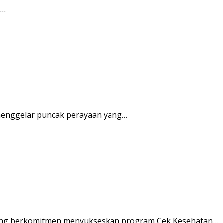
I…
enggelar puncak perayaan yang…
ung berkomitmen menyukseskan program Cek Kesehatan…