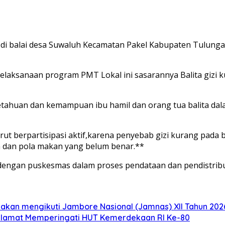
t di balai desa Suwaluh Kecamatan Pakel Kabupaten Tulu
aksanaan program PMT Lokal ini sasarannya Balita gizi ku
etahuan dan kemampuan ibu hamil dan orang tua balita da
ut berpartisipasi aktif,karena penyebab gizi kurang pada 
uh dan pola makan yang belum benar.**
dengan puskesmas dalam proses pendataan dan pendistribu
akan mengikuti Jambore Nasional (Jamnas) XII Tahun 2026
elamat Memperingati HUT Kemerdekaan RI Ke-80