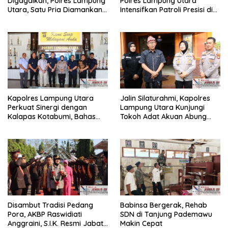
Digagalkan, Polres Lampung
Polres Lampung Utara
Utara, Satu Pria Diamankan
Intensifkan Patroli Presisi di
Bawa Sabu
Titik Rawan
Kapolres Lampung Utara
Jalin Silaturahmi, Kapolres
Perkuat Sinergi dengan
Lampung Utara Kunjungi
Kalapas Kotabumi, Bahas
Tokoh Adat Akuan Abung
Pemberantasan Narkoba
Perkuat Sinergi Jaga
dan Pungli
Kamtibma
Disambut Tradisi Pedang
Babinsa Bergerak, Rehab
Pora, AKBP Raswidiati
SDN di Tanjung Pademawu
Anggraini, S.I.K. Resmi Jabat
Makin Cepat