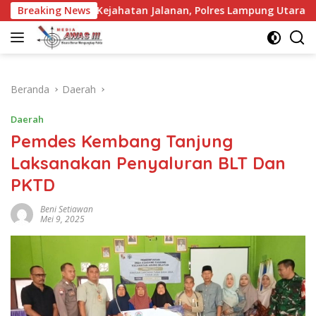
Langsung
jahatan Jalanan, Polres Lampung Utara Intensifkan Patroli Presi
Breaking News
ke
konten
Beranda
Daerah
Daerah
Pemdes Kembang Tanjung
Laksanakan Penyaluran BLT Dan
PKTD
Beni Setiawan
Mei 9, 2025