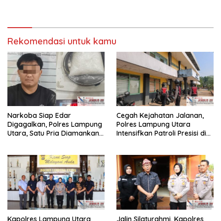
Kapolres Lampung Utara
Rekomendasi untuk kamu
Narkoba Siap Edar
Cegah Kejahatan Jalanan,
Digagalkan, Polres Lampung
Polres Lampung Utara
Utara, Satu Pria Diamankan
Intensifkan Patroli Presisi di
Bawa Sabu
Titik Rawan
Kapolres Lampung Utara
Jalin Silaturahmi, Kapolres