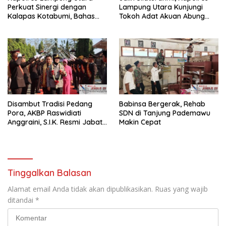
Perkuat Sinergi dengan
Lampung Utara Kunjungi
Kalapas Kotabumi, Bahas
Tokoh Adat Akuan Abung
Pemberantasan Narkoba
Perkuat Sinergi Jaga
dan Pungli
Kamtibma
Disambut Tradisi Pedang
Babinsa Bergerak, Rehab
Pora, AKBP Raswidiati
SDN di Tanjung Pademawu
Anggraini, S.I.K. Resmi Jabat
Makin Cepat
Kapolres Lampung Utara
Tinggalkan Balasan
Alamat email Anda tidak akan dipublikasikan.
Ruas yang wajib
ditandai
*