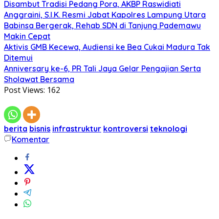
Disambut Tradisi Pedang Pora, AKBP Raswidiati
Anggraini, S.I.K. Resmi Jabat Kapolres Lampung Utara
Babinsa Bergerak, Rehab SDN di Tanjung Pademawu
Makin Cepat
Aktivis GMB Kecewa, Audiensi ke Bea Cukai Madura Tak
Ditemui
Anniversary ke-6, PR Tali Jaya Gelar Pengajian Serta
Sholawat Bersama
Post Views:
162
berita
bisnis
infrastruktur
kontroversi
teknologi
Komentar