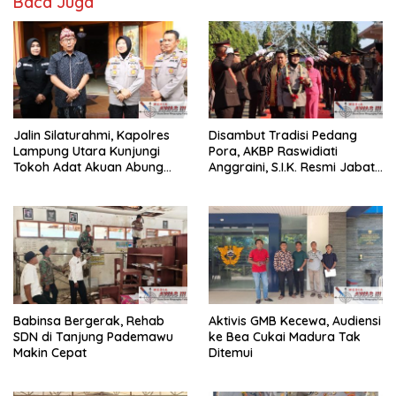
Baca Juga
Jalin Silaturahmi, Kapolres
Disambut Tradisi Pedang
Lampung Utara Kunjungi
Pora, AKBP Raswidiati
Tokoh Adat Akuan Abung
Anggraini, S.I.K. Resmi Jabat
Perkuat Sinergi Jaga
Kapolres Lampung Utara
Kamtibma
Babinsa Bergerak, Rehab
Aktivis GMB Kecewa, Audiensi
SDN di Tanjung Pademawu
ke Bea Cukai Madura Tak
Makin Cepat
Ditemui