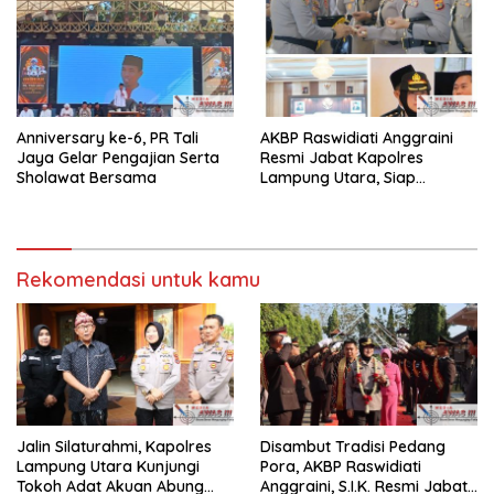
Anniversary ke-6, PR Tali
AKBP Raswidiati Anggraini
Jaya Gelar Pengajian Serta
Resmi Jabat Kapolres
Sholawat Bersama
Lampung Utara, Siap
Lanjutkan Pelayanan Presisi
kepada Masyarakat
Rekomendasi untuk kamu
Jalin Silaturahmi, Kapolres
Disambut Tradisi Pedang
Lampung Utara Kunjungi
Pora, AKBP Raswidiati
Tokoh Adat Akuan Abung
Anggraini, S.I.K. Resmi Jabat