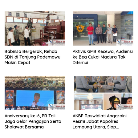
Perkuat Sinergi Jaga
Kapolres Lampung Utara
Kamtibma
Babinsa Bergerak, Rehab
Aktivis GMB Kecewa, Audiensi
SDN di Tanjung Pademawu
ke Bea Cukai Madura Tak
Makin Cepat
Ditemui
Anniversary ke-6, PR Tali
AKBP Raswidiati Anggraini
Jaya Gelar Pengajian Serta
Resmi Jabat Kapolres
Sholawat Bersama
Lampung Utara, Siap
Lanjutkan Pelayanan Presisi