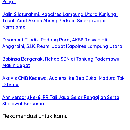
Pungli
Jalin Silaturahmi, Kapolres Lampung Utara Kunjungi
Tokoh Adat Akuan Abung Perkuat Sinergi Jaga
Kamtibma
Disambut Tradisi Pedang Pora, AKBP Raswidiati
Anggraini, S.I.K. Resmi Jabat Kapolres Lampung Utara
Babinsa Bergerak, Rehab SDN di Tanjung Pademawu
Makin Cepat
Aktivis GMB Kecewa, Audiensi ke Bea Cukai Madura Tak
Ditemui
Anniversary ke-6, PR Tali Jaya Gelar Pengajian Serta
Sholawat Bersama
Rekomendasi untuk kamu