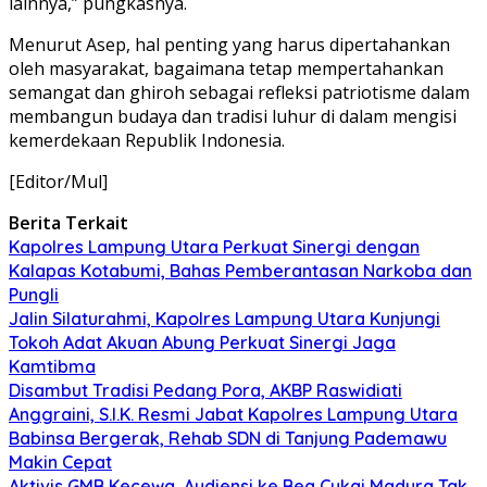
lainnya,” pungkasnya.
Menurut Asep, hal penting yang harus dipertahankan
oleh masyarakat, bagaimana tetap mempertahankan
semangat dan ghiroh sebagai refleksi patriotisme dalam
membangun budaya dan tradisi luhur di dalam mengisi
kemerdekaan Republik Indonesia.
[Editor/Mul]
Berita Terkait
Kapolres Lampung Utara Perkuat Sinergi dengan
Kalapas Kotabumi, Bahas Pemberantasan Narkoba dan
Pungli
Jalin Silaturahmi, Kapolres Lampung Utara Kunjungi
Tokoh Adat Akuan Abung Perkuat Sinergi Jaga
Kamtibma
Disambut Tradisi Pedang Pora, AKBP Raswidiati
Anggraini, S.I.K. Resmi Jabat Kapolres Lampung Utara
Babinsa Bergerak, Rehab SDN di Tanjung Pademawu
Makin Cepat
Aktivis GMB Kecewa, Audiensi ke Bea Cukai Madura Tak