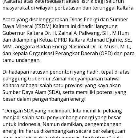
(Kaltara) atas ketersediaan akses listrik bagi seluruh
masyarakat di wilayah perbatasan dan tertinggal Kaltara.
Acara yang diselenggarakan Dinas Energi dan Sumber
Daya Mineral (ESDM) Kaltara ini dihadiri langsung
Gubernur Kaltara Dr. H. Zainal A. Paliwang, SH., M.Hum
dan didampingi Ketua DPRD Kaltara Achmad Djufrie, SE.,
MM., anggota Badan Energi Nasional Dr. Ir. Musri, M.T.,
dan kepala Organisasi Perangkat Daerah (OPD) dan para
tamu undangan.
Di hadapan ratusan penonton yang hadir, tepat di atas
panggung Gubernur Zainal menyampaikan bahwa
Kaltara sebagai salah satu provinsi yang kaya akan
Sumber Daya Alam (SDA), serta memiliki potensi yang
besar dalam pengembangan energi.
“Dengan SDA yang melimpah, kita memiliki peluang
menjadi salah satu penyumbang energi yang besar
untuk Indonesia. Namun demikian, pengembangan
energi ini harus dikembangkan secara berkelanjutan
agar juga dirasakan oleh generasi berikutnya,” kata