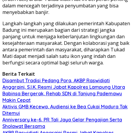
dalam mencegah terjadinya penyumbatan yang bisa
menyebabkan banjir.
Langkah-langkah yang dilakukan pemerintah Kabupaten
Badung ini merupakan bagian dari strategi jangka
panjang untuk menjaga keberlanjutan lingkungan dan
kesejahteraan masyarakat. Dengan kolaborasi yang baik
antara pemerintah dan masyarakat, diharapkan Tukad
Mati dapat menjadi salah satu ikon yang indah dan
berfungsi secara optimal bagi seluruh warga.
Berita Terkait
Disambut Tradisi Pedang Pora, AKBP Raswidiati
Anggraini, S.I.K. Resmi Jabat Kapolres Lampung Utara
Babinsa Bergerak, Rehab SDN di Tanjung Pademawu
Makin Cepat
Aktivis GMB Kecewa, Audiensi ke Bea Cukai Madura Tak
Ditemui
Anniversary ke-6, PR Tali Jaya Gelar Pengajian Serta
Sholawat Bersama
AKBP Raswidiati Anggraini Resmi Jabat Kapolres