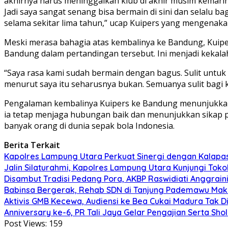
akhirnya harus meninggalkan klub di akhir musim kemari
Jadi saya sangat senang bisa bermain di sini dan selalu 
selama sekitar lima tahun,” ucap Kuipers yang mengena
Meski merasa bahagia atas kembalinya ke Bandung, Kuipe
Bandung dalam pertandingan tersebut. Ini menjadi kekalah
“Saya rasa kami sudah bermain dengan bagus. Sulit untu
menurut saya itu seharusnya bukan. Semuanya sulit bagi k
Pengalaman kembalinya Kuipers ke Bandung menunjukkan b
ia tetap menjaga hubungan baik dan menunjukkan sikap p
banyak orang di dunia sepak bola Indonesia.
Berita Terkait
Kapolres Lampung Utara Perkuat Sinergi dengan Kalapa
Jalin Silaturahmi, Kapolres Lampung Utara Kunjungi To
Disambut Tradisi Pedang Pora, AKBP Raswidiati Anggraini
Babinsa Bergerak, Rehab SDN di Tanjung Pademawu Mak
Aktivis GMB Kecewa, Audiensi ke Bea Cukai Madura Tak D
Anniversary ke-6, PR Tali Jaya Gelar Pengajian Serta Sh
Post Views:
159