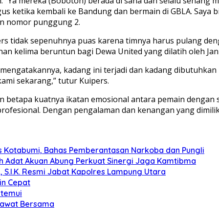
n. “Ya mereka (Bobotoh) berada di sana dan selalu senang
bagus ketika kembali ke Bandung dan bermain di GBLA. Saya 
kan nomor punggung 2.
rs tidak sepenuhnya puas karena timnya harus pulang deng
an kelima beruntun bagi Dewa United yang dilatih oleh Jan 
k mengatakannya, kadang ini terjadi dan kadang dibutuhka
ami sekarang,” tutur Kuipers.
etapa kuatnya ikatan emosional antara pemain dengan supo
rofesional. Dengan pengalaman dan kenangan yang dimiliki
s Kotabumi, Bahas Pemberantasan Narkoba dan Pungli
koh Adat Akuan Abung Perkuat Sinergi Jaga Kamtibma
, S.I.K. Resmi Jabat Kapolres Lampung Utara
in Cepat
itemui
olawat Bersama