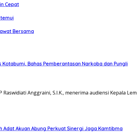
in Cepat
itemui
olawat Bersama
s Kotabumi, Bahas Pemberantasan Narkoba dan Pungli
aswidiati Anggraini, S.I.K., menerima audiensi Kepala L
koh Adat Akuan Abung Perkuat Sinergi Jaga Kamtibma