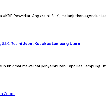
KBP Raswidiati Anggraini, S.I.K., melanjutkan agenda sil
, S.I.K. Resmi Jabat Kapolres Lampung Utara
nuh khidmat mewarnai penyambutan Kapolres Lampung Ut
in Cepat