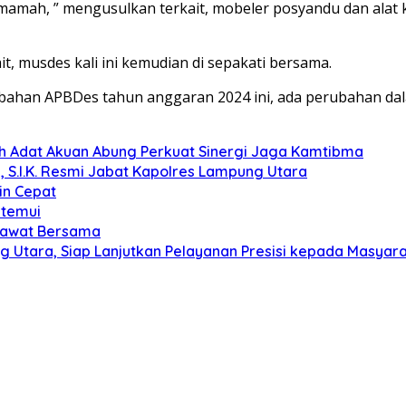
Umamah, ” mengusulkan terkait, mobeler posyandu dan alat 
, musdes kali ini kemudian di sepakati bersama.
ahan APBDes tahun anggaran 2024 ini, ada perubahan da
koh Adat Akuan Abung Perkuat Sinergi Jaga Kamtibma
, S.I.K. Resmi Jabat Kapolres Lampung Utara
in Cepat
itemui
olawat Bersama
g Utara, Siap Lanjutkan Pelayanan Presisi kepada Masyar