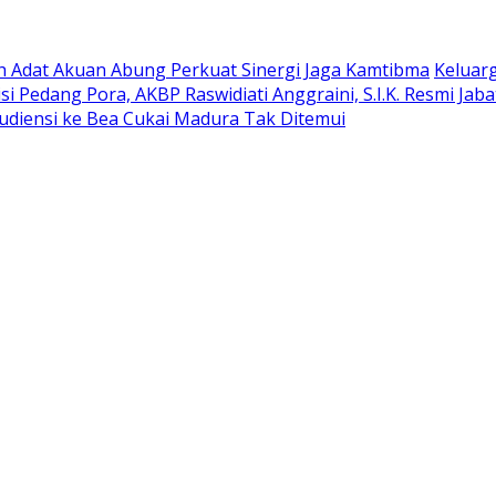
oh Adat Akuan Abung Perkuat Sinergi Jaga Kamtibma
Keluar
si Pedang Pora, AKBP Raswidiati Anggraini, S.I.K. Resmi Ja
udiensi ke Bea Cukai Madura Tak Ditemui