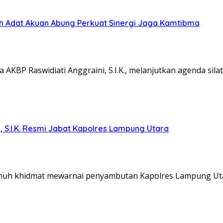
koh Adat Akuan Abung Perkuat Sinergi Jaga Kamtibma
KBP Raswidiati Anggraini, S.I.K., melanjutkan agenda sil
, S.I.K. Resmi Jabat Kapolres Lampung Utara
nuh khidmat mewarnai penyambutan Kapolres Lampung Ut