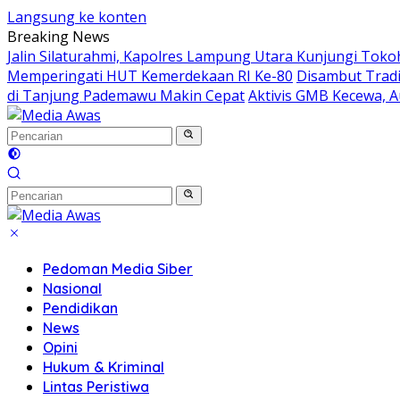
Langsung ke konten
Breaking News
Jalin Silaturahmi, Kapolres Lampung Utara Kunjungi Tok
Memperingati HUT Kemerdekaan RI Ke-80
Disambut Tradi
di Tanjung Pademawu Makin Cepat
Aktivis GMB Kecewa, A
Pedoman Media Siber
Nasional
Pendidikan
News
Opini
Hukum & Kriminal
Lintas Peristiwa