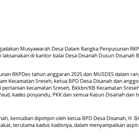
gadakan Musyawarah Desa Dalam Rangka Penyusunan RKP
 laksanakan di kantor balai Desa Disanah Dusun Disanah 
nan RKPDes tahun anggaran 2025 dan MUSDES dalam rang
fincam Kecamatan Sreseh, ketua BPD Desa Disanah dan angg
ri pertanian kecamatan Sreseh, Bkkbn/KB Kecamatan Sreseh
Paud, kades posyandu, PKK dan semua Kasun Disanah dan to
ah, kemudian dipimpin oleh ketua BPD Desa Disanah, H. B
yarakat, terutama kadus kadisnya, dalam menyampaikan as