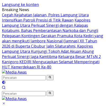
Langsung ke konten
Breaking News
Cegah Kejahatan Jalanan, Polres Lampung Utara
Intensifkan Patroli Presisi di Titik Rawan
Kapolres
Lampung Utara Perkuat Sinergi dengan Kalapas
Kotabumi, Bahas Pemberantasan Narkoba dan Pungli
Pelepasan Kontingen Gerakan Pramuka Kota Kediri yang
akan mengikuti Jambore Nasional (Jamnas) XII Tahun
2026 di Buperta Cibubur
Jalin Silaturahmi, Kapolres
Lampung Utara Kunjungi Tokoh Adat Akuan Abung
Perkuat Sinergi Jaga Kamtibma
Keluarga Besar MTsN 2
Kanigoro KEDIRI Mengucapkan Selamat Memperingati
HUT Kemerdekaan RI Ke-80