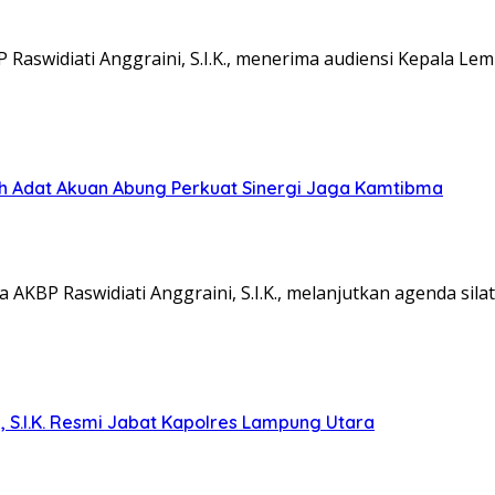
aswidiati Anggraini, S.I.K., menerima audiensi Kepala L
koh Adat Akuan Abung Perkuat Sinergi Jaga Kamtibma
KBP Raswidiati Anggraini, S.I.K., melanjutkan agenda sil
, S.I.K. Resmi Jabat Kapolres Lampung Utara