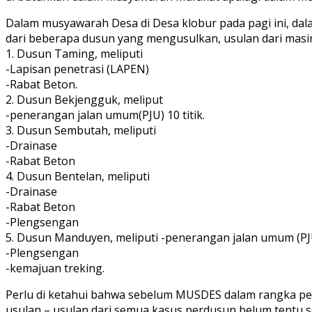
Dalam musyawarah Desa di Desa klobur pada pagi ini, dal
dari beberapa dusun yang mengusulkan, usulan dari masi
1. Dusun Taming, meliputi
-Lapisan penetrasi (LAPEN)
-Rabat Beton.
2. Dusun Bekjengguk, meliput
-penerangan jalan umum(PJU) 10 titik.
3. Dusun Sembutah, meliputi
-Drainase
-Rabat Beton
4. Dusun Bentelan, meliputi
-Drainase
-Rabat Beton
-Plengsengan
5. Dusun Manduyen, meliputi -penerangan jalan umum (PJU)
-Plengsengan
-kemajuan treking.
Perlu di ketahui bahwa sebelum MUSDES dalam rangka 
usulan – usulan dari semua kasus perdusun belum tentu s