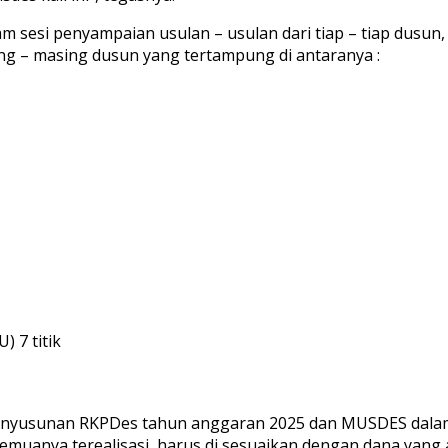
am sesi penyampaian usulan – usulan dari tiap – tiap dus
ng – masing dusun yang tertampung di antaranya :
 7 titik
penyusunan RKPDes tahun anggaran 2025 dan MUSDES dala
emuanya terealisasi, harus di sesuaikan dengan dana yang 