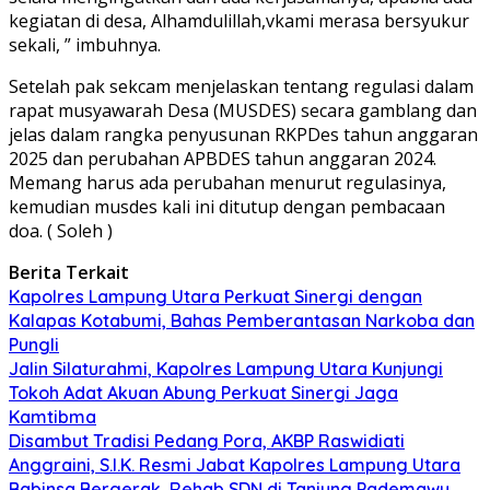
kegiatan di desa, Alhamdulillah,vkami merasa bersyukur
sekali, ” imbuhnya.
Setelah pak sekcam menjelaskan tentang regulasi dalam
rapat musyawarah Desa (MUSDES) secara gamblang dan
jelas dalam rangka penyusunan RKPDes tahun anggaran
2025 dan perubahan APBDES tahun anggaran 2024.
Memang harus ada perubahan menurut regulasinya,
kemudian musdes kali ini ditutup dengan pembacaan
doa. ( Soleh )
Berita Terkait
Kapolres Lampung Utara Perkuat Sinergi dengan
Kalapas Kotabumi, Bahas Pemberantasan Narkoba dan
Pungli
Jalin Silaturahmi, Kapolres Lampung Utara Kunjungi
Tokoh Adat Akuan Abung Perkuat Sinergi Jaga
Kamtibma
Disambut Tradisi Pedang Pora, AKBP Raswidiati
Anggraini, S.I.K. Resmi Jabat Kapolres Lampung Utara
Babinsa Bergerak, Rehab SDN di Tanjung Pademawu