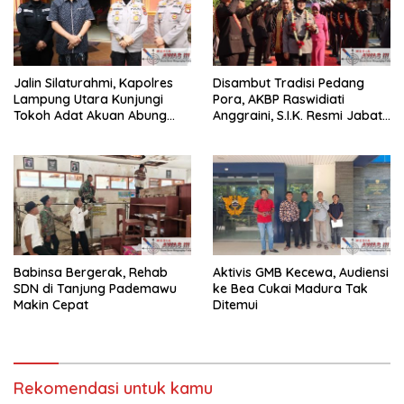
Jalin Silaturahmi, Kapolres
Disambut Tradisi Pedang
Lampung Utara Kunjungi
Pora, AKBP Raswidiati
Tokoh Adat Akuan Abung
Anggraini, S.I.K. Resmi Jabat
Perkuat Sinergi Jaga
Kapolres Lampung Utara
Kamtibma
Babinsa Bergerak, Rehab
Aktivis GMB Kecewa, Audiensi
SDN di Tanjung Pademawu
ke Bea Cukai Madura Tak
Makin Cepat
Ditemui
Rekomendasi untuk kamu