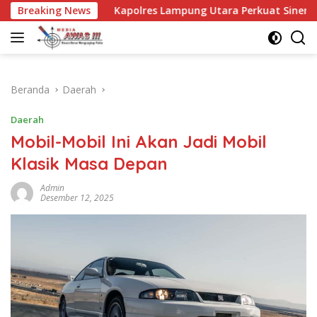
Langsung
Kapolres Lampung Utara Perkuat Sinergi dengan Kalapas Ko
Breaking News
ke
konten
Beranda
Daerah
Daerah
Mobil-Mobil Ini Akan Jadi Mobil
Klasik Masa Depan
Admin
Desember 12, 2025