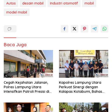
Autos
desain mobil
Industri otomotif
mobil
model mobil
Baca Juga
Cegah Kejahatan Jalanan,
Kapolres Lampung Utara
Polres Lampung Utara
Perkuat Sinergi dengan
Intensifkan Patroli Presisi di
Kalapas Kotabumi, Bahas
Titik Rawan
Pemberantasan Narkoba
dan Pungli