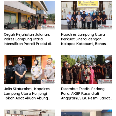
Cegah Kejahatan Jalanan,
Kapolres Lampung Utara
Polres Lampung Utara
Perkuat Sinergi dengan
Intensifkan Patroli Presisi di
Kalapas Kotabumi, Bahas
Titik Rawan
Pemberantasan Narkoba
dan Pungli
Jalin Silaturahmi, Kapolres
Disambut Tradisi Pedang
Lampung Utara Kunjungi
Pora, AKBP Raswidiati
Tokoh Adat Akuan Abung
Anggraini, S.I.K. Resmi Jabat
Perkuat Sinergi Jaga
Kapolres Lampung Utara
Kamtibma