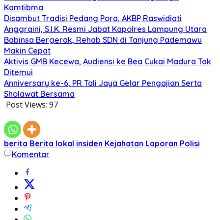
Kamtibma
Disambut Tradisi Pedang Pora, AKBP Raswidiati
Anggraini, S.I.K. Resmi Jabat Kapolres Lampung Utara
Babinsa Bergerak, Rehab SDN di Tanjung Pademawu
Makin Cepat
Aktivis GMB Kecewa, Audiensi ke Bea Cukai Madura Tak
Ditemui
Anniversary ke-6, PR Tali Jaya Gelar Pengajian Serta
Sholawat Bersama
Post Views:
97
berita
Berita lokal
insiden
Kejahatan
Laporan Polisi
Komentar