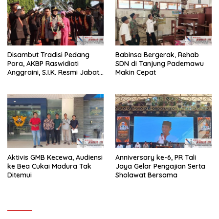
Disambut Tradisi Pedang
Babinsa Bergerak, Rehab
Pora, AKBP Raswidiati
SDN di Tanjung Pademawu
Anggraini, S.I.K. Resmi Jabat
Makin Cepat
Kapolres Lampung Utara
Aktivis GMB Kecewa, Audiensi
Anniversary ke-6, PR Tali
ke Bea Cukai Madura Tak
Jaya Gelar Pengajian Serta
Ditemui
Sholawat Bersama