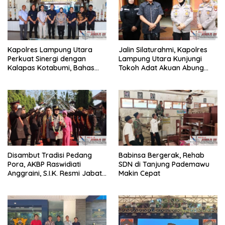
Kapolres Lampung Utara
Jalin Silaturahmi, Kapolres
Perkuat Sinergi dengan
Lampung Utara Kunjungi
Kalapas Kotabumi, Bahas
Tokoh Adat Akuan Abung
Pemberantasan Narkoba
Perkuat Sinergi Jaga
dan Pungli
Kamtibma
Disambut Tradisi Pedang
Babinsa Bergerak, Rehab
Pora, AKBP Raswidiati
SDN di Tanjung Pademawu
Anggraini, S.I.K. Resmi Jabat
Makin Cepat
Kapolres Lampung Utara