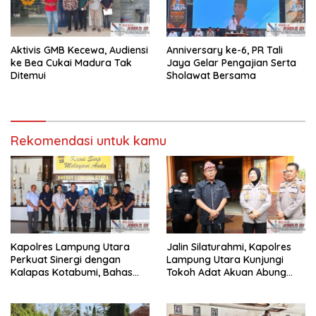
Aktivis GMB Kecewa, Audiensi
Anniversary ke-6, PR Tali
ke Bea Cukai Madura Tak
Jaya Gelar Pengajian Serta
Ditemui
Sholawat Bersama
Rekomendasi untuk kamu
Kapolres Lampung Utara
Jalin Silaturahmi, Kapolres
Perkuat Sinergi dengan
Lampung Utara Kunjungi
Kalapas Kotabumi, Bahas
Tokoh Adat Akuan Abung
Pemberantasan Narkoba
Perkuat Sinergi Jaga
dan Pungli
Kamtibma