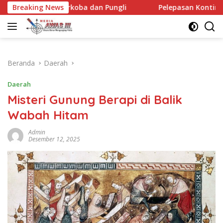
Langsung
ba dan Pungli
Breaking News
Pelepasan Kontingen Gerakan Pramuka Ko
ke
konten
Beranda
Daerah
Daerah
Misteri Gunung Berapi di Balik
Wabah Hitam
Admin
Desember 12, 2025