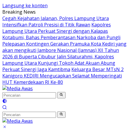
Langsung ke konten
Breaking News
Cegah Kejahatan Jalanan, Polres Lampung Utara
Intensifkan Patroli Presisi di Titik Rawan
Kapolres
Lampung Utara Perkuat Sinergi dengan Kalapas
Kotabumi, Bahas Pemberantasan Narkoba dan Pungli
Pelepasan Kontingen Gerakan Pramuka Kota Kediri yang
akan mengikuti Jambore Nasional (Jamnas) XII Tahun
2026 di Buperta Cibubur
Jalin Silaturahmi, Kapolres
Lampung Utara Kunjungi Tokoh Adat Akuan Abung
Perkuat Sinergi Jaga Kamtibma
Keluarga Besar MTsN 2
Kanigoro KEDIRI Mengucapkan Selamat Memperingati
HUT Kemerdekaan RI Ke-80