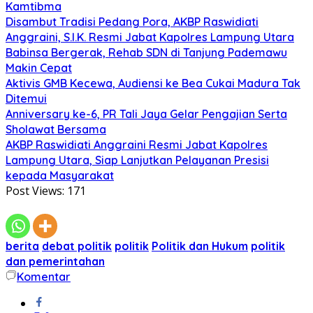
Kamtibma
Disambut Tradisi Pedang Pora, AKBP Raswidiati
Anggraini, S.I.K. Resmi Jabat Kapolres Lampung Utara
Babinsa Bergerak, Rehab SDN di Tanjung Pademawu
Makin Cepat
Aktivis GMB Kecewa, Audiensi ke Bea Cukai Madura Tak
Ditemui
Anniversary ke-6, PR Tali Jaya Gelar Pengajian Serta
Sholawat Bersama
AKBP Raswidiati Anggraini Resmi Jabat Kapolres
Lampung Utara, Siap Lanjutkan Pelayanan Presisi
kepada Masyarakat
Post Views:
171
berita
debat politik
politik
Politik dan Hukum
politik
dan pemerintahan
Komentar