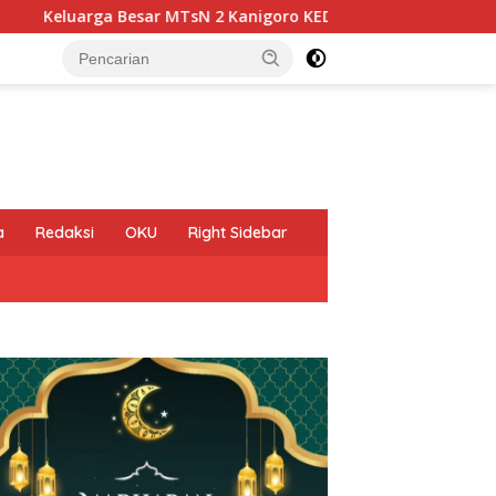
sN 2 Kanigoro KEDIRI Mengucapkan Selamat Memperingati HUT
a
Redaksi
OKU
Right Sidebar