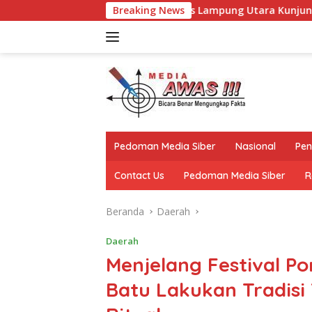
Langsung
urahmi, Kapolres Lampung Utara Kunjungi Tokoh Adat Akuan Ab
Breaking News
ke
konten
Pedoman Media Siber
Nasional
Pen
Contact Us
Pedoman Media Siber
R
Beranda
Daerah
Daerah
Menjelang Festival 
Batu Lakukan Tradisi