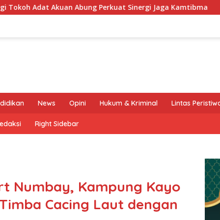
ung Perkuat Sinergi Jaga Kamtibma
Keluarga Besar MT
didikan
News
Opini
Hukum & Kriminal
Lintas Peristiw
edaksi
Right Sidebar
Port Numbay, Kampung Kayo
 Timba Cacing Laut dengan