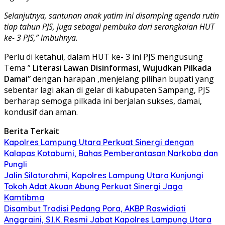
Selanjutnya, santunan anak yatim ini disamping agenda rutin
tiap tahun PJS, juga sebagai pembuka dari serangkaian HUT
ke- 3 PJS,” imbuhnya.
Perlu di ketahui, dalam HUT ke- 3 ini PJS mengusung
Tema ”
Literasi Lawan Disinformasi, Wujudkan Pilkada
Damai”
dengan harapan ,menjelang pilihan bupati yang
sebentar lagi akan di gelar di kabupaten Sampang, PJS
berharap semoga pilkada ini berjalan sukses, damai,
kondusif dan aman.
Berita Terkait
Kapolres Lampung Utara Perkuat Sinergi dengan
Kalapas Kotabumi, Bahas Pemberantasan Narkoba dan
Pungli
Jalin Silaturahmi, Kapolres Lampung Utara Kunjungi
Tokoh Adat Akuan Abung Perkuat Sinergi Jaga
Kamtibma
Disambut Tradisi Pedang Pora, AKBP Raswidiati
Anggraini, S.I.K. Resmi Jabat Kapolres Lampung Utara