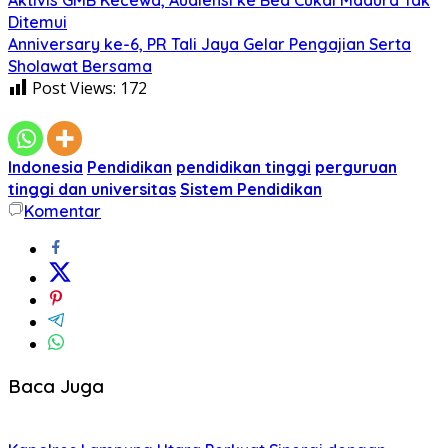
Aktivis GMB Kecewa, Audiensi ke Bea Cukai Madura Tak
Ditemui
Anniversary ke-6, PR Tali Jaya Gelar Pengajian Serta
Sholawat Bersama
Post Views:
172
Indonesia
Pendidikan
pendidikan tinggi
perguruan
tinggi dan universitas
Sistem Pendidikan
Komentar
Baca Juga