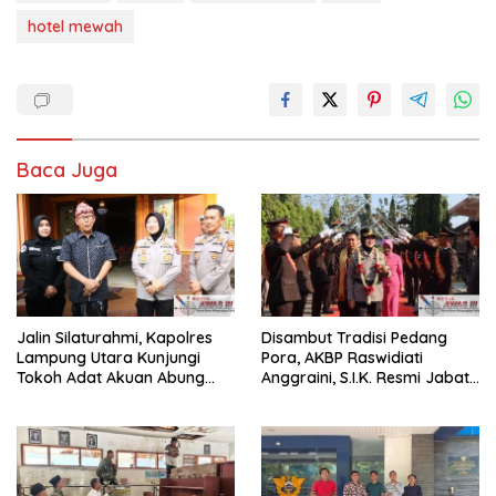
hotel mewah
Baca Juga
Jalin Silaturahmi, Kapolres
Disambut Tradisi Pedang
Lampung Utara Kunjungi
Pora, AKBP Raswidiati
Tokoh Adat Akuan Abung
Anggraini, S.I.K. Resmi Jabat
Perkuat Sinergi Jaga
Kapolres Lampung Utara
Kamtibma