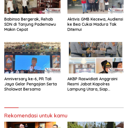
Babinsa Bergerak, Rehab
Aktivis GMB Kecewa, Audiensi
SDN di Tanjung Pademawu
ke Bea Cukai Madura Tak
Makin Cepat
Ditemui
Anniversary ke-6, PR Tali
AKBP Raswidiati Anggraini
Jaya Gelar Pengajian Serta
Resmi Jabat Kapolres
Sholawat Bersama
Lampung Utara, Siap
Lanjutkan Pelayanan Presisi
kepada Masyarakat
Rekomendasi untuk kamu