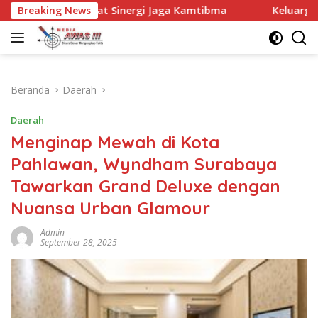
Langsung
at Sinergi Jaga Kamtibma
Breaking News
Keluarga Besar MTsN 2 Kani
ke
konten
Beranda
Daerah
Daerah
Menginap Mewah di Kota
Pahlawan, Wyndham Surabaya
Tawarkan Grand Deluxe dengan
Nuansa Urban Glamour
Admin
September 28, 2025