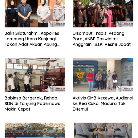
Jalin Silaturahmi, Kapolres
Disambut Tradisi Pedang
Lampung Utara Kunjungi
Pora, AKBP Raswidiati
Tokoh Adat Akuan Abung
Anggraini, S.I.K. Resmi Jabat
Perkuat Sinergi Jaga
Kapolres Lampung Utara
Kamtibma
Babinsa Bergerak, Rehab
Aktivis GMB Kecewa, Audiensi
SDN di Tanjung Pademawu
ke Bea Cukai Madura Tak
Makin Cepat
Ditemui