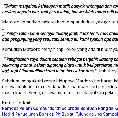
_”Dalam menjalani kehidupan masih banyak rintangan dan coba
berikan kepada kita, tapi percayalah, bahwa Allah maha adil
Matdoro kemudian meletakkan tempat duduknya agar teta
_
_” Penghasilan kami sebagai tukang jahit, tidak tentu mas dal
ada pengunjung yang sepi, tapi semua itu kami syukuri apa ad
Kemudian Matdoro menghisap rokok yang ada di bibirnya, 
_” Penghasilan saya dalam sebulan sebagai penjahit kadang p
sekarang mahal, belum dipotong biaya untuk beli peralatan men
lagi, tapi Alhamdulillah kami tetap bersyukur mas,”
_ imbuhnya
Sebelum mengakhiri cerita hidupnya Matdoro berharap ke
dirinya tidak pernah mendapatkan bantuan dari pemerinta
masih kuat bekerja, dirinya akan tetap melanjutkan pekerj
Berita Terkait
Pemdes Pelem Campurdarat Salurkan Bantuan Pangan 
Hadiri Penyaluran Bansos, Plt Bupati Tulungagung Samp