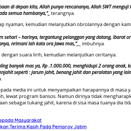
an di depan kita, Allah punya rencananya, Allah SWT menguji 
 pada semua hambanya,”_
terangnya.
p nyaman, kemudian melanjutkan obrolannya dengan kami,
am sehari – harinya, tergantung pelanggan yang datang, ibarat o
anya, nrimani lah kata ora Jawa mas,”_
_ imbuhnya.
dengan suara lirih, kemudian melanjutkan ceritanya.
aling banyak mas ya, Rp .1.000.000, menghidupi 2 orang anak, 
jahit seperti : jarum jahit, benang jahit dan peralatan yang la
.
pada media ini untuk menyampaikan harapannya di masa ya
h, lewat program bansos. Namun dirinya tidak mengharapka
aan sebagai tukang jahit, karena di sisa masa tuanya dia ti
Kepada Masyarakat
aikan Terima Kasih Pada Pemprov Jatim