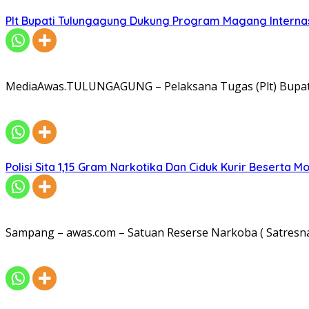
Plt Bupati Tulungagung Dukung Program Magang Intern
MediaAwas.TULUNGAGUNG – Pelaksana Tugas (Plt) Bupa
Polisi Sita 1,15 Gram Narkotika Dan Ciduk Kurir Beserta Mo
Sampang – awas.com – Satuan Reserse Narkoba ( Satresna