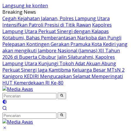
Langsung ke konten
Breaking News
Cegah Kejahatan Jalanan, Polres Lampung Utara
Intensifkan Patroli Presisi di Titik Rawan
Kapolres
Lampung Utara Perkuat Sinergi dengan Kalapas
Kotabumi, Bahas Pemberantasan Narkoba dan Pungli
Pelepasan Kontingen Gerakan Pramuka Kota Kediri yang
akan mengikuti Jambore Nasional (Jamnas) XII Tahun
2026 di Buperta Cibubur
Jalin Silaturahmi, Kapolres
Lampung Utara Kunjungi Tokoh Adat Akuan Abung
Perkuat Sinergi Jaga Kamtibma
Keluarga Besar MTsN 2
Kanigoro KEDIRI Mengucapkan Selamat Memperingati
HUT Kemerdekaan RI Ke-80