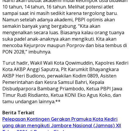
Nanti akan dibuat akademi mulai kelompok usia dibawah
10 tahun, 14 tahun, 16 tahun. Melihat potensi atlet
sampai saat ini masih sedikit karena tergolong baru.
Namun setelah adanya akademi, PBPI optimis akan
semakin banyak yang bergabung. “Kita akan
mengenalkan secara luas. Biasanya kalau orang tuanya
suka padel anak-anaknya akan mengikuti. Kita akan
mencoba Kejurprov maupun Porprov dan bisa tembus di
PON 2028,” imbuhnya.
Turut hadir, Wakil Wali Kota Qowimuddin, Kapolres Kediri
Kota AKBP Anggi Saputra, Plt Karumkit Bhayangkara
AKBP Heri Budiono, perwakilan Kodim 0809, Asisten
Pemerintahan dan Kesra Samsul Bahri, Kepala
Disbudparpora Bambang Priambodo, Ketua PBPI Jawa
Timur Rudi Risdianto, Ketua KONI Eko Agus Koko, dan
tamu undangan lainnya.**
Berita Terkait
Pelepasan Kontingen Gerakan Pramuka Kota Kediri
yang akan mengikuti Jambore Nasional (Jamnas) XII