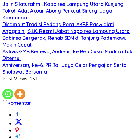
Jalin Silaturahmi, Kapolres Lampung Utara Kunjungi
Tokoh Adat Akuan Abung Perkuat Sinergi Jaga
Kamtibma
Disambut Tradisi Pedang Pora, AKBP Raswidiati
Anggraini, S.I.K. Resmi Jabat Kapolres Lampung Utara
Babinsa Bergerak, Rehab SDN di Tanjung Pademawu
Makin Cepat
Aktivis GMB Kecewa, Audiensi ke Bea Cukai Madura Tak
Ditemui
Anniversary ke-6, PR Tali Jaya Gelar Pengajian Serta
Sholawat Bersama
Post Views:
151
Komentar