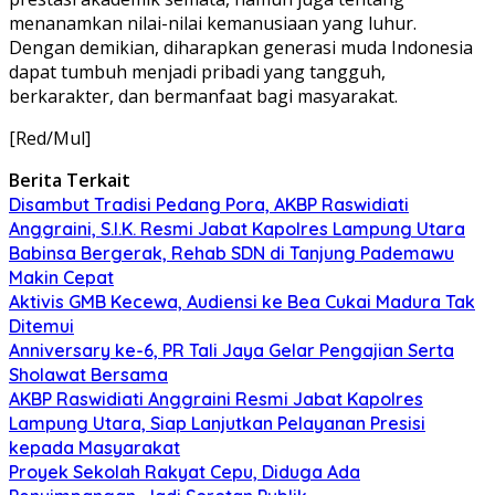
menanamkan nilai-nilai kemanusiaan yang luhur.
Dengan demikian, diharapkan generasi muda Indonesia
dapat tumbuh menjadi pribadi yang tangguh,
berkarakter, dan bermanfaat bagi masyarakat.
[Red/Mul]
Berita Terkait
Disambut Tradisi Pedang Pora, AKBP Raswidiati
Anggraini, S.I.K. Resmi Jabat Kapolres Lampung Utara
Babinsa Bergerak, Rehab SDN di Tanjung Pademawu
Makin Cepat
Aktivis GMB Kecewa, Audiensi ke Bea Cukai Madura Tak
Ditemui
Anniversary ke-6, PR Tali Jaya Gelar Pengajian Serta
Sholawat Bersama
AKBP Raswidiati Anggraini Resmi Jabat Kapolres
Lampung Utara, Siap Lanjutkan Pelayanan Presisi
kepada Masyarakat
Proyek Sekolah Rakyat Cepu, Diduga Ada