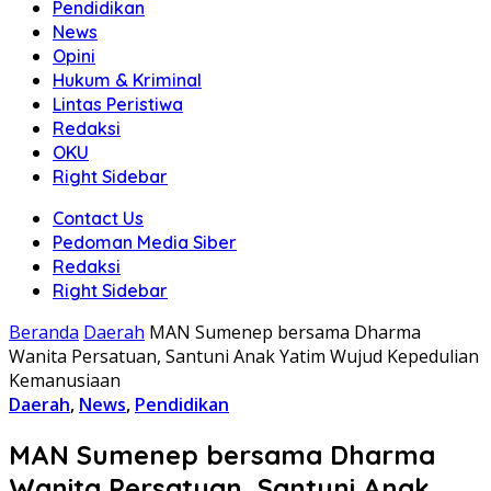
Pendidikan
News
Opini
Hukum & Kriminal
Lintas Peristiwa
Redaksi
OKU
Right Sidebar
Contact Us
Pedoman Media Siber
Redaksi
Right Sidebar
Beranda
Daerah
MAN Sumenep bersama Dharma
Wanita Persatuan, Santuni Anak Yatim Wujud Kepedulian
Kemanusiaan
Daerah
,
News
,
Pendidikan
MAN Sumenep bersama Dharma
Wanita Persatuan, Santuni Anak