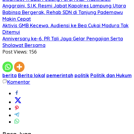
Anggraini, S.I.K. Resmi Jabat Kapolres Lampung Utara
Babinsa Bergerak, Rehab SDN di Tanjung Pademawu
Makin Cepat
Aktivis GMB Kecewa, Audiensi ke Bea Cukai Madura Tak
Ditemui
Anniversary ke-6, PR Tali Jaya Gelar Pengajian Serta
Sholawat Bersama
Post Views:
156
berita
Berita lokal
pemerintah
politik
Politik dan Hukum
Komentar