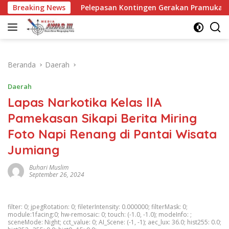
Langsung
Breaking News
Pelepasan Kontingen Gerakan Pramuka Kota Kediri yang a
ke
konten
Beranda
Daerah
Daerah
Lapas Narkotika Kelas llA
Pamekasan Sikapi Berita Miring
Foto Napi Renang di Pantai Wisata
Jumiang
Buhari Muslim
September 26, 2024
filter: 0; jpegRotation: 0; fileterIntensity: 0.000000; filterMask: 0;
module:1facing:0; hw-remosaic: 0; touch: (-1.0, -1.0); modeInfo: ;
sceneMode: Night; cct_value: 0; AI_Scene: (-1, -1); aec_lux: 36.0; hist255: 0.0;