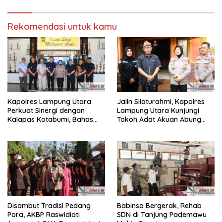
Rekomendasi untuk kamu
Kapolres Lampung Utara
Jalin Silaturahmi, Kapolres
Perkuat Sinergi dengan
Lampung Utara Kunjungi
Kalapas Kotabumi, Bahas
Tokoh Adat Akuan Abung
Pemberantasan Narkoba
Perkuat Sinergi Jaga
dan Pungli
Kamtibma
Disambut Tradisi Pedang
Babinsa Bergerak, Rehab
Pora, AKBP Raswidiati
SDN di Tanjung Pademawu