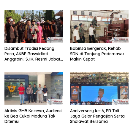
Pemberantasan Narkoba
Perkuat Sinergi Jaga
dan Pungli
Kamtibma
Disambut Tradisi Pedang
Babinsa Bergerak, Rehab
Pora, AKBP Raswidiati
SDN di Tanjung Pademawu
Anggraini, S.I.K. Resmi Jabat
Makin Cepat
Kapolres Lampung Utara
Aktivis GMB Kecewa, Audiensi
Anniversary ke-6, PR Tali
ke Bea Cukai Madura Tak
Jaya Gelar Pengajian Serta
Ditemui
Sholawat Bersama