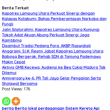
Berita Terkait
Kapolres Lampung Utara Perkuat Sinergi dengan
Kalapas Kotabumi, Bahas Pemberantasan Narkoba dan
Pungli
Jalin Silaturahmi, Kapolres Lampung Utara Kunjungi
Tokoh Adat Akuan Abung Perkuat Sinergi Jaga
Kamtibma
Disambut Tradisi Pedang Pora, AKBP Raswidiati
Anggraini, S.I.K. Resmi Jabat Kapolres Lampung Utara
Babinsa Bergerak, Rehab SDN di Tanjung Pademawu
Makin Cepat
Aktivis GMB Kecewa, Audiensi ke Bea Cukai Madura Tak
Ditemui
Anniversary ke-6, PR Tali Jaya Gelar Pengajian Serta
Sholawat Bersama
Post Views:
176
berita
Berita lokal
perdagangan
Sistem Kereta Api