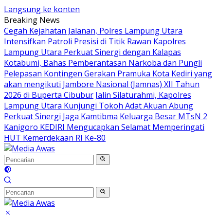
Langsung ke konten
Breaking News
Cegah Kejahatan Jalanan, Polres Lampung Utara
Intensifkan Patroli Presisi di Titik Rawan
Kapolres
Lampung Utara Perkuat Sinergi dengan Kalapas
Kotabumi, Bahas Pemberantasan Narkoba dan Pungli
Pelepasan Kontingen Gerakan Pramuka Kota Kediri yang
akan mengikuti Jambore Nasional (Jamnas) XII Tahun
2026 di Buperta Cibubur
Jalin Silaturahmi, Kapolres
Lampung Utara Kunjungi Tokoh Adat Akuan Abung
Perkuat Sinergi Jaga Kamtibma
Keluarga Besar MTsN 2
Kanigoro KEDIRI Mengucapkan Selamat Memperingati
HUT Kemerdekaan RI Ke-80