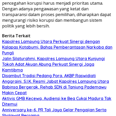
pencegahan korupsi harus menjadi prioritas utama.
Dengan adanya pengawasan yang ketat dan
transparansi dalam proses pemilihan, diharapkan dapat
mengurangi risiko korupsi dan membangun sistem
politik yang lebih bersih.
Berita Terkait
Kapolres Lampung Utara Perkuat Sinergi dengan
Kalapas Kotabumi, Bahas Pemberantasan Narkoba dan
Pungli
Jalin Silaturahmi, Kapolres Lampung Utara Kunjungi
Tokoh Adat Akuan Abung Perkuat Sinergi Jaga
Kamtibma
Disambut Tradisi Pedang Pora, AKBP Raswidiati
Anggraini, S.I.K. Resmi Jabat Kapolres Lampung Utara
Babinsa Bergerak, Rehab SDN di Tanjung Pademawu
Makin Cepat
Aktivis GMB Kecewa, Audiensi ke Bea Cukai Madura Tak
Ditemui
Anniversary ke-6, PR Tali Jaya Gelar Pengajian Serta
Sholawat Bersama