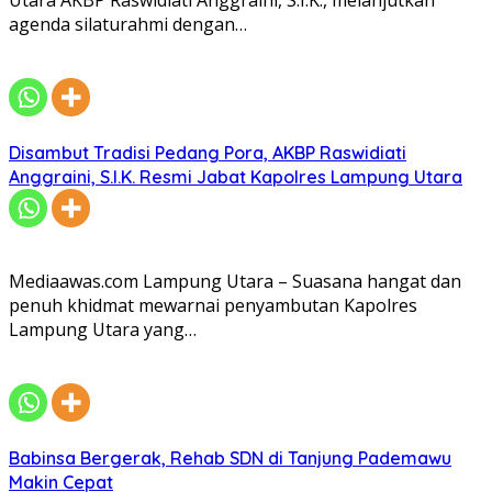
Utara AKBP Raswidiati Anggraini, S.I.K., melanjutkan
agenda silaturahmi dengan…
Disambut Tradisi Pedang Pora, AKBP Raswidiati
Anggraini, S.I.K. Resmi Jabat Kapolres Lampung Utara
Mediaawas.com Lampung Utara – Suasana hangat dan
penuh khidmat mewarnai penyambutan Kapolres
Lampung Utara yang…
Babinsa Bergerak, Rehab SDN di Tanjung Pademawu
Makin Cepat