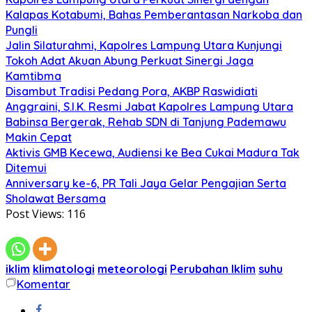
Kalapas Kotabumi, Bahas Pemberantasan Narkoba dan
Pungli
Jalin Silaturahmi, Kapolres Lampung Utara Kunjungi
Tokoh Adat Akuan Abung Perkuat Sinergi Jaga
Kamtibma
Disambut Tradisi Pedang Pora, AKBP Raswidiati
Anggraini, S.I.K. Resmi Jabat Kapolres Lampung Utara
Babinsa Bergerak, Rehab SDN di Tanjung Pademawu
Makin Cepat
Aktivis GMB Kecewa, Audiensi ke Bea Cukai Madura Tak
Ditemui
Anniversary ke-6, PR Tali Jaya Gelar Pengajian Serta
Sholawat Bersama
Post Views:
116
iklim
klimatologi
meteorologi
Perubahan Iklim
suhu
Komentar