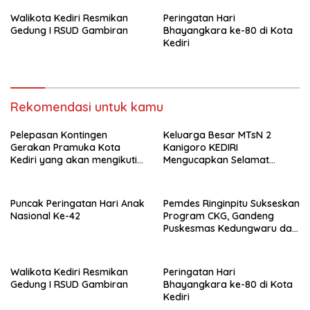
Walikota Kediri Resmikan
Peringatan Hari
Gedung I RSUD Gambiran
Bhayangkara ke-80 di Kota
Kediri
Rekomendasi untuk kamu
Pelepasan Kontingen
Keluarga Besar MTsN 2
Gerakan Pramuka Kota
Kanigoro KEDIRI
Kediri yang akan mengikuti
Mengucapkan Selamat
Jambore Nasional (Jamnas)
Memperingati HUT
XII Tahun 2026 di Buperta
Kemerdekaan RI Ke-80
Cibubur
Puncak Peringatan Hari Anak
Pemdes Ringinpitu Sukseskan
Nasional Ke-42
Program CKG, Gandeng
Puskesmas Kedungwaru dan
Mahasiswa KKN UIN Satu
Walikota Kediri Resmikan
Peringatan Hari
Gedung I RSUD Gambiran
Bhayangkara ke-80 di Kota
Kediri