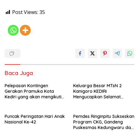
Post Views:
35
Baca Juga
Pelepasan Kontingen
Keluarga Besar MTsN 2
Gerakan Pramuka Kota
Kanigoro KEDIRI
Kediri yang akan mengikuti
Mengucapkan Selamat
Jambore Nasional (Jamnas)
Memperingati HUT
XII Tahun 2026 di Buperta
Kemerdekaan RI Ke-80
Cibubur
Puncak Peringatan Hari Anak
Pemdes Ringinpitu Sukseskan
Nasional Ke-42
Program CKG, Gandeng
Puskesmas Kedungwaru dan
Mahasiswa KKN UIN Satu