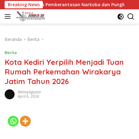
Langsung
 Bahas Pemberantasan Narkoba dan Pungli
Breaking News
Pelepasan K
ke
konten
Beranda
Berita
Berita
Kota Kediri Yerpilih Menjadi Tuan
Rumah Perkemahan Wirakarya
Jatim Tahun 2026
WennyAgustin
April 6, 2026