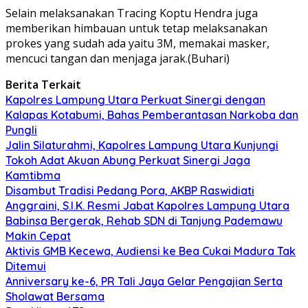
Selain melaksanakan Tracing Koptu Hendra juga
memberikan himbauan untuk tetap melaksanakan
prokes yang sudah ada yaitu 3M, memakai masker,
mencuci tangan dan menjaga jarak.(Buhari)
Berita Terkait
Kapolres Lampung Utara Perkuat Sinergi dengan
Kalapas Kotabumi, Bahas Pemberantasan Narkoba dan
Pungli
Jalin Silaturahmi, Kapolres Lampung Utara Kunjungi
Tokoh Adat Akuan Abung Perkuat Sinergi Jaga
Kamtibma
Disambut Tradisi Pedang Pora, AKBP Raswidiati
Anggraini, S.I.K. Resmi Jabat Kapolres Lampung Utara
Babinsa Bergerak, Rehab SDN di Tanjung Pademawu
Makin Cepat
Aktivis GMB Kecewa, Audiensi ke Bea Cukai Madura Tak
Ditemui
Anniversary ke-6, PR Tali Jaya Gelar Pengajian Serta
Sholawat Bersama