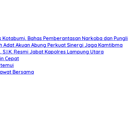
s Kotabumi, Bahas Pemberantasan Narkoba dan Pungli
koh Adat Akuan Abung Perkuat Sinergi Jaga Kamtibma
, S.I.K. Resmi Jabat Kapolres Lampung Utara
in Cepat
itemui
olawat Bersama