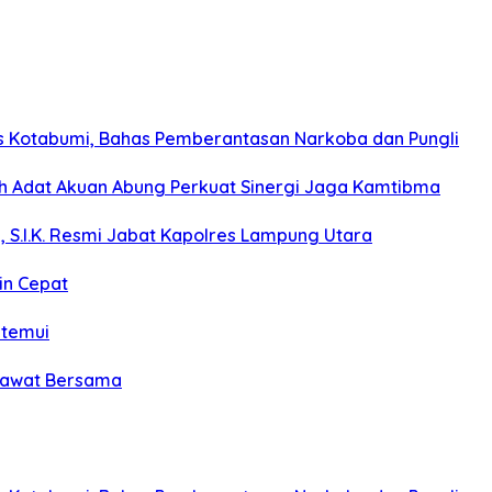
s Kotabumi, Bahas Pemberantasan Narkoba dan Pungli
koh Adat Akuan Abung Perkuat Sinergi Jaga Kamtibma
, S.I.K. Resmi Jabat Kapolres Lampung Utara
in Cepat
itemui
olawat Bersama