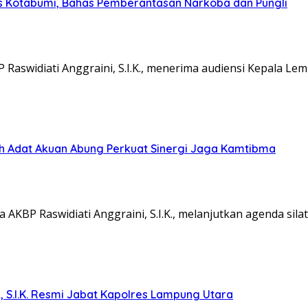
s Kotabumi, Bahas Pemberantasan Narkoba dan Pungli
aswidiati Anggraini, S.I.K., menerima audiensi Kepala L
koh Adat Akuan Abung Perkuat Sinergi Jaga Kamtibma
KBP Raswidiati Anggraini, S.I.K., melanjutkan agenda sil
, S.I.K. Resmi Jabat Kapolres Lampung Utara