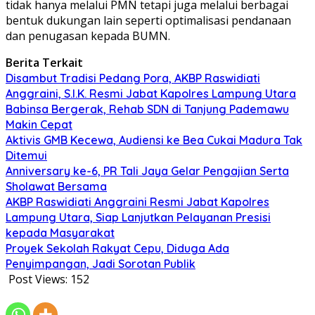
tidak hanya melalui PMN tetapi juga melalui berbagai
bentuk dukungan lain seperti optimalisasi pendanaan
dan penugasan kepada BUMN.
Berita Terkait
Disambut Tradisi Pedang Pora, AKBP Raswidiati
Anggraini, S.I.K. Resmi Jabat Kapolres Lampung Utara
Babinsa Bergerak, Rehab SDN di Tanjung Pademawu
Makin Cepat
Aktivis GMB Kecewa, Audiensi ke Bea Cukai Madura Tak
Ditemui
Anniversary ke-6, PR Tali Jaya Gelar Pengajian Serta
Sholawat Bersama
AKBP Raswidiati Anggraini Resmi Jabat Kapolres
Lampung Utara, Siap Lanjutkan Pelayanan Presisi
kepada Masyarakat
Proyek Sekolah Rakyat Cepu, Diduga Ada
Penyimpangan, Jadi Sorotan Publik
Post Views:
152