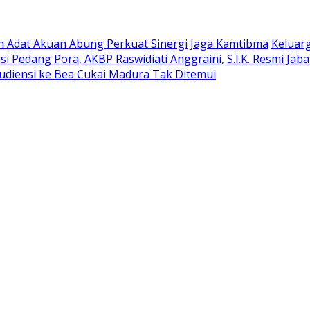
oh Adat Akuan Abung Perkuat Sinergi Jaga Kamtibma
Keluar
si Pedang Pora, AKBP Raswidiati Anggraini, S.I.K. Resmi Ja
udiensi ke Bea Cukai Madura Tak Ditemui