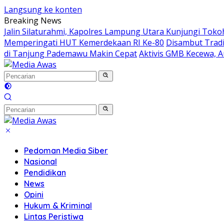
Langsung ke konten
Breaking News
Jalin Silaturahmi, Kapolres Lampung Utara Kunjungi Tok
Memperingati HUT Kemerdekaan RI Ke-80
Disambut Tradi
di Tanjung Pademawu Makin Cepat
Aktivis GMB Kecewa, A
Pedoman Media Siber
Nasional
Pendidikan
News
Opini
Hukum & Kriminal
Lintas Peristiwa