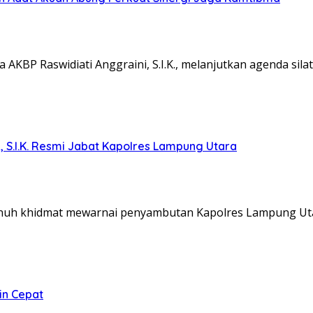
KBP Raswidiati Anggraini, S.I.K., melanjutkan agenda sil
, S.I.K. Resmi Jabat Kapolres Lampung Utara
nuh khidmat mewarnai penyambutan Kapolres Lampung Ut
in Cepat