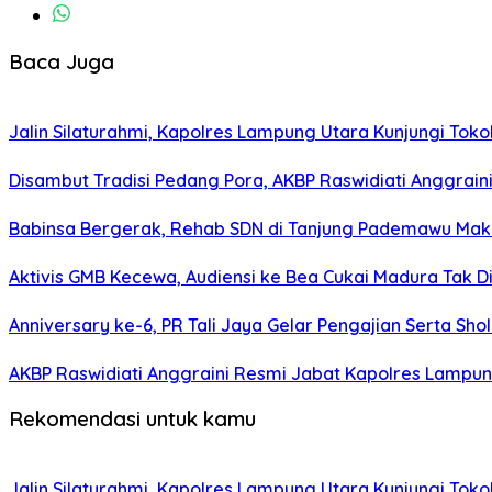
Baca Juga
Jalin Silaturahmi, Kapolres Lampung Utara Kunjungi To
Disambut Tradisi Pedang Pora, AKBP Raswidiati Anggraini
Babinsa Bergerak, Rehab SDN di Tanjung Pademawu Mak
Aktivis GMB Kecewa, Audiensi ke Bea Cukai Madura Tak D
Anniversary ke-6, PR Tali Jaya Gelar Pengajian Serta Sh
AKBP Raswidiati Anggraini Resmi Jabat Kapolres Lampun
Rekomendasi untuk kamu
Jalin Silaturahmi, Kapolres Lampung Utara Kunjungi To