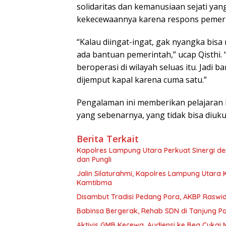
solidaritas dan kemanusiaan sejati yan
kekecewaannya karena respons pemerin
“Kalau diingat-ingat, gak nyangka bisa
ada bantuan pemerintah,” ucap Qisthi. 
beroperasi di wilayah seluas itu. Jadi 
dijemput kapal karena cuma satu.”
Pengalaman ini memberikan pelajaran 
yang sebenarnya, yang tidak bisa diuku
Berita Terkait
Kapolres Lampung Utara Perkuat Sinergi 
dan Pungli
Jalin Silaturahmi, Kapolres Lampung Utara
Kamtibma
Disambut Tradisi Pedang Pora, AKBP Raswidi
Babinsa Bergerak, Rehab SDN di Tanjung 
Aktivis GMB Kecewa, Audiensi ke Bea Cukai