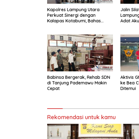
Kapolres Lampung Utara
Jalin Sil
Perkuat Sinergi dengan
Lampung
Kalapas Kotabumi, Bahas
Adat Ak
Pemberantasan Narkoba dan
Sinergi 
Pungli
Babinsa Bergerak, Rehab SDN
Aktivis 
di Tanjung Pademawu Makin
ke Bea C
Cepat
Ditemui
Rekomendasi untuk kamu