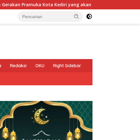
ang akan mengikuti Jambore Nasional (Jamnas) XII Tahun 2026 
a
Redaksi
OKU
Right Sidebar