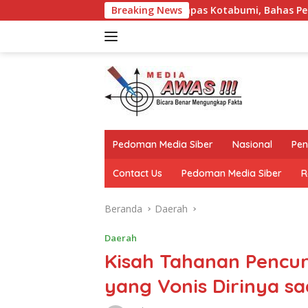
Langsung
gan Kalapas Kotabumi, Bahas Pemberantasan Narkoba dan Pung
Breaking News
ke
konten
Pedoman Media Siber
Nasional
Pen
Contact Us
Pedoman Media Siber
R
Beranda
Daerah
Daerah
Kisah Tahanan Pencu
yang Vonis Dirinya s