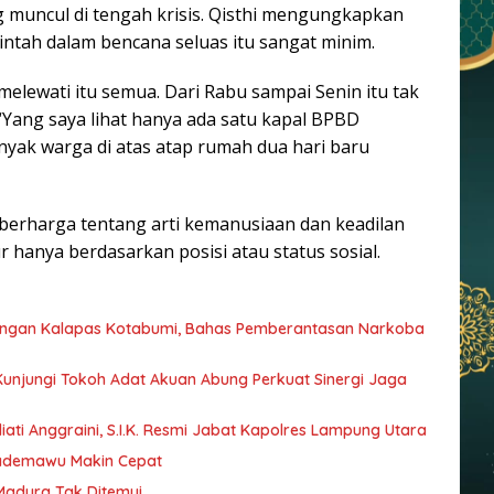
g muncul di tengah krisis. Qisthi mengungkapkan
tah dalam bencana seluas itu sangat minim.
 melewati itu semua. Dari Rabu sampai Senin itu tak
“Yang saya lihat hanya ada satu kapal BPBD
banyak warga di atas atap rumah dua hari baru
berharga tentang arti kemanusiaan dan keadilan
r hanya berdasarkan posisi atau status sosial.
dengan Kalapas Kotabumi, Bahas Pemberantasan Narkoba
 Kunjungi Tokoh Adat Akuan Abung Perkuat Sinergi Jaga
ati Anggraini, S.I.K. Resmi Jabat Kapolres Lampung Utara
Pademawu Makin Cepat
 Madura Tak Ditemui