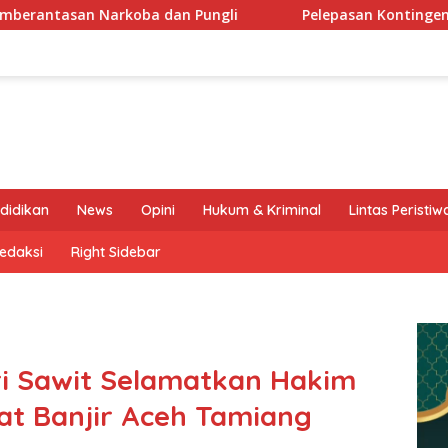
li
Pelepasan Kontingen Gerakan Pramuka Kota Kediri y
didikan
News
Opini
Hukum & Kriminal
Lintas Peristiw
edaksi
Right Sidebar
ri Sawit Selamatkan Hakim
aat Banjir Aceh Tamiang