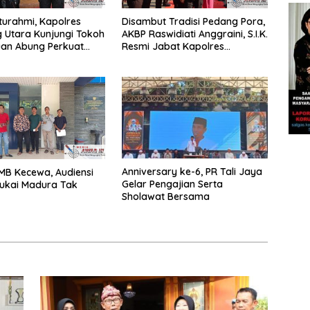
aturahmi, Kapolres
Disambut Tradisi Pedang Pora,
 Utara Kunjungi Tokoh
AKBP Raswidiati Anggraini, S.I.K.
uan Abung Perkuat
Resmi Jabat Kapolres
Jaga Kamtibma
Lampung Utara
Anniversary ke-6, PR Tali Jaya
GMB Kecewa, Audiensi
Gelar Pengajian Serta
ukai Madura Tak
Sholawat Bersama