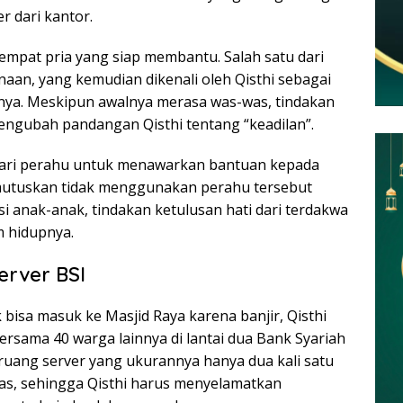
r dari kantor.
mpat pria yang siap membantu. Salah satu dari
an, yang kemudian dikenali oleh Qisthi sebagai
nya. Meskipun awalnya merasa was-was, tindakan
mengubah pandangan Qisthi tentang “keadilan”.
ncari perahu untuk menawarkan bantuan kepada
emutuskan tidak menggunakan perahu tersebut
 anak-anak, tindakan ketulusan hati dari terdakwa
 hidupnya.
erver BSI
k bisa masuk ke Masjid Raya karena banjir, Qisthi
sama 40 warga lainnya di lantai dua Bank Syariah
 ruang server yang ukurannya hanya dua kali satu
tas, sehingga Qisthi harus menyelamatkan