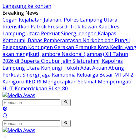
Langsung ke konten
Breaking News
Cegah Kejahatan Jalanan, Polres Lampung Utara
Intensifkan Patroli Presisi di Titik Rawan
Kapolres
Lampung Utara Perkuat Sinergi dengan Kalapas
Kotabumi, Bahas Pemberantasan Narkoba dan Pungli
Pelepasan Kontingen Gerakan Pramuka Kota Kediri yang
akan mengikuti Jambore Nasional (Jamnas) XII Tahun
2026 di Buperta Cibubur
Jalin Silaturahmi, Kapolres
Lampung Utara Kunjungi Tokoh Adat Akuan Abung
Perkuat Sinergi Jaga Kamtibma
Keluarga Besar MTsN 2
Kanigoro KEDIRI Mengucapkan Selamat Memperingati
HUT Kemerdekaan RI Ke-80