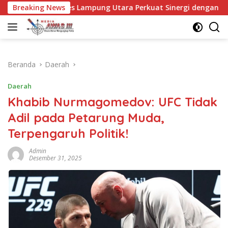
Langsung
 Lampung Utara Perkuat Sinergi dengan Kalapas Kotabumi, Ba
Breaking News
ke
konten
Beranda
Daerah
Daerah
Khabib Nurmagomedov: UFC Tidak
Adil pada Petarung Muda,
Terpengaruh Politik!
Admin
Desember 31, 2025