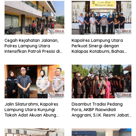
Cegah Kejahatan Jalanan,
Kapolres Lampung Utara
Polres Lampung Utara
Perkuat Sinergi dengan
Intensifkan Patroli Presisi di
Kalapas Kotabumi, Bahas
Titik Rawan
Pemberantasan Narkoba
dan Pungli
Jalin Silaturahmi, Kapolres
Disambut Tradisi Pedang
Lampung Utara Kunjungi
Pora, AKBP Raswidiati
Tokoh Adat Akuan Abung
Anggraini, S.I.K. Resmi Jabat
Perkuat Sinergi Jaga
Kapolres Lampung Utara
Kamtibma