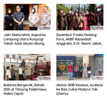
dan Pungli
Jalin Silaturahmi, Kapolres
Disambut Tradisi Pedang
Lampung Utara Kunjungi
Pora, AKBP Raswidiati
Tokoh Adat Akuan Abung
Anggraini, S.I.K. Resmi Jabat
Perkuat Sinergi Jaga
Kapolres Lampung Utara
Kamtibma
Babinsa Bergerak, Rehab
Aktivis GMB Kecewa, Audiensi
SDN di Tanjung Pademawu
ke Bea Cukai Madura Tak
Makin Cepat
Ditemui