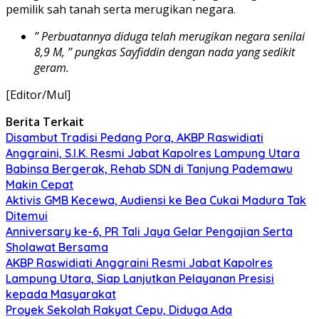
pemilik sah tanah serta merugikan negara.
” Perbuatannya diduga telah merugikan negara senilai
8,9 M, ” pungkas Sayfiddin dengan nada yang sedikit
geram.
[Editor/Mul]
Berita Terkait
Disambut Tradisi Pedang Pora, AKBP Raswidiati
Anggraini, S.I.K. Resmi Jabat Kapolres Lampung Utara
Babinsa Bergerak, Rehab SDN di Tanjung Pademawu
Makin Cepat
Aktivis GMB Kecewa, Audiensi ke Bea Cukai Madura Tak
Ditemui
Anniversary ke-6, PR Tali Jaya Gelar Pengajian Serta
Sholawat Bersama
AKBP Raswidiati Anggraini Resmi Jabat Kapolres
Lampung Utara, Siap Lanjutkan Pelayanan Presisi
kepada Masyarakat
Proyek Sekolah Rakyat Cepu, Diduga Ada