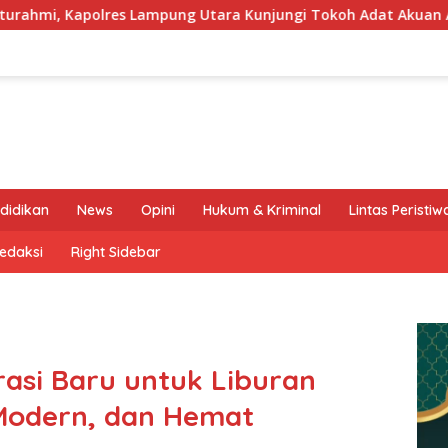
s Lampung Utara Kunjungi Tokoh Adat Akuan Abung Perkuat Sine
didikan
News
Opini
Hukum & Kriminal
Lintas Peristiw
edaksi
Right Sidebar
asi Baru untuk Liburan
Modern, dan Hemat