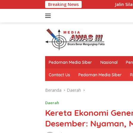
Langsung
Breaking News
Jalin Silaturahmi, Kapolre
ke
konten
Pedoman Media Siber
Nasional
Pen
Contact Us
Pedoman Media Siber
R
Beranda
Daerah
Daerah
Kereta Ekonomi Gener
Desember: Nyaman, 