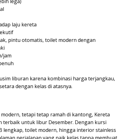
ebih lega)
al
adap laju kereta
sekutif
tak, pintu otomatis, toilet modern dengan
ki
m/jam
 penuh
musim liburan karena kombinasi harga terjangkau,
etara dengan kelas di atasnya.
 modern, tetapi tetap ramah di kantong, Kereta
 terbaik untuk libur Desember. Dengan kursi
B lengkap, toilet modern, hingga interior stainless
laman perjalanan yang naik kelas tanpa membuat