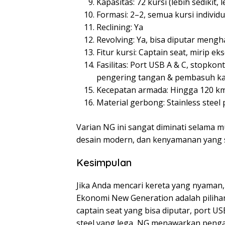
Kapasitas: 72 kursi (lebih sedikit, l
Formasi: 2–2, semua kursi individu
Reclining: Ya
Revolving: Ya, bisa diputar mengh
Fitur kursi: Captain seat, mirip ek
Fasilitas: Port USB A & C, stopkon
pengering tangan & pembasuh ka
Kecepatan armada: Hingga 120 k
Material gerbong: Stainless steel
Varian NG ini sangat diminati selama 
desain modern, dan kenyamanan yang s
Kesimpulan
Jika Anda mencari kereta yang nyaman,
Ekonomi New Generation adalah pilihan
captain seat yang bisa diputar, port US
steel yang lega, NG menawarkan penga