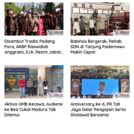
dan Pungli
Kamtibma
Disambut Tradisi Pedang
Babinsa Bergerak, Rehab
Pora, AKBP Raswidiati
SDN di Tanjung Pademawu
Anggraini, S.I.K. Resmi Jabat
Makin Cepat
Kapolres Lampung Utara
Aktivis GMB Kecewa, Audiensi
Anniversary ke-6, PR Tali
ke Bea Cukai Madura Tak
Jaya Gelar Pengajian Serta
Ditemui
Sholawat Bersama