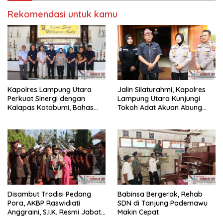
Rekomendasi untuk kamu
Kapolres Lampung Utara
Jalin Silaturahmi, Kapolres
Perkuat Sinergi dengan
Lampung Utara Kunjungi
Kalapas Kotabumi, Bahas
Tokoh Adat Akuan Abung
Pemberantasan Narkoba
Perkuat Sinergi Jaga
dan Pungli
Kamtibma
Disambut Tradisi Pedang
Babinsa Bergerak, Rehab
Pora, AKBP Raswidiati
SDN di Tanjung Pademawu
Anggraini, S.I.K. Resmi Jabat
Makin Cepat
Kapolres Lampung Utara