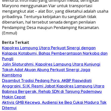
Menurut informasi yang dihimpun media, seringkali
Maryono menggunakan Viar untuk transportasi
mengangkut alat – alat Bor, yang diketahui adalah usaha
pribadinya. Tentunya kebijakan itu sangatlah tidak
dibenarkan, hal tersebut senada dengan penilaian
Pendamping Desa maupun Pendamping Kecamatan.
(Emmul)
Berita Terkait
Kapolres Lampung Utara Perkuat Sinergi dengan
Kalapas Kotabumi, Bahas Pemberantasan Narkoba dan
Pungli
Jalin Silaturahmi, Kapolres Lampung Utara Kunjungi
Tokoh Adat Akuan Abung Perkuat Sinergi Jaga
Kamtibma
Disambut Tradisi Pedang Pora, AKBP Raswidiati
Anggraini, S.I.K. Resmi Jabat Kapolres Lampung Utara
Babinsa Bergerak, Rehab SDN di Tanjung Pademawu
Makin Cepat
Aktivis GMB Kecewa, Audiensi ke Bea Cukai Madura Tak
Ditemui