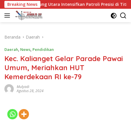
Langsung
mpung Utara Intensifkan Patroli Presisi di Titik Rawan
Breaking News
ke
konten
Beranda
Daerah
Daerah
,
News
,
Pendidikan
Kec. Kalianget Gelar Parade Pawai
Umum, Meriahkan HUT
Kemerdekaan RI ke-79
Mulyadi
Agustus 28, 2024