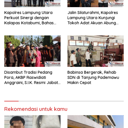
Kapolres Lampung Utara
Jalin Silaturahmi, Kapolres
Perkuat Sinergi dengan
Lampung Utara Kunjungi
Kalapas Kotabumi, Bahas
Tokoh Adat Akuan Abung
Pemberantasan Narkoba
Perkuat Sinergi Jaga
dan Pungli
Kamtibma
Disambut Tradisi Pedang
Babinsa Bergerak, Rehab
Pora, AKBP Raswidiati
SDN di Tanjung Pademawu
Anggraini, S.I.K. Resmi Jabat
Makin Cepat
Kapolres Lampung Utara
Rekomendasi untuk kamu