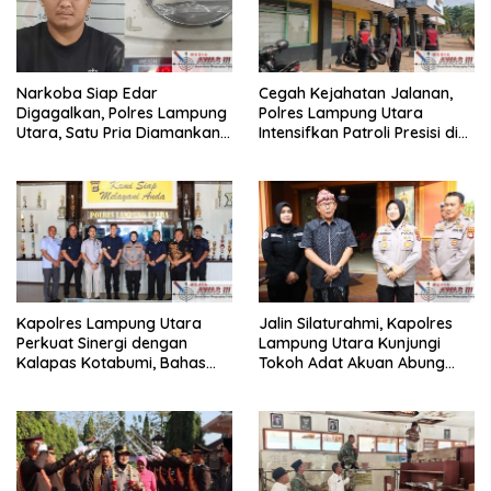
Narkoba Siap Edar
Cegah Kejahatan Jalanan,
Digagalkan, Polres Lampung
Polres Lampung Utara
Utara, Satu Pria Diamankan
Intensifkan Patroli Presisi di
Bawa Sabu
Titik Rawan
Kapolres Lampung Utara
Jalin Silaturahmi, Kapolres
Perkuat Sinergi dengan
Lampung Utara Kunjungi
Kalapas Kotabumi, Bahas
Tokoh Adat Akuan Abung
Pemberantasan Narkoba
Perkuat Sinergi Jaga
dan Pungli
Kamtibma