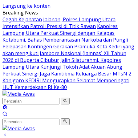
Langsung ke konten
Breaking News
Cegah Kejahatan Jalanan, Polres Lampung Utara
Intensifkan Patroli Presisi di Titik Rawan
Kapolres
Lampung Utara Perkuat Sinergi dengan Kalapas
Kotabumi, Bahas Pemberantasan Narkoba dan Pungli
Pelepasan Kontingen Gerakan Pramuka Kota Kediri yang
akan mengikuti Jambore Nasional (Jamnas) XII Tahun
2026 di Buperta Cibubur
Jalin Silaturahmi, Kapolres
Lampung Utara Kunjungi Tokoh Adat Akuan Abung
Perkuat Sinergi Jaga Kamtibma
Keluarga Besar MTsN 2
Kanigoro KEDIRI Mengucapkan Selamat Memperingati
HUT Kemerdekaan RI Ke-80