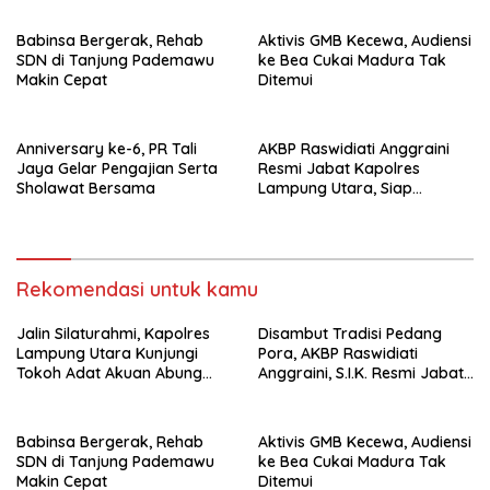
Kamtibma
Babinsa Bergerak, Rehab
Aktivis GMB Kecewa, Audiensi
SDN di Tanjung Pademawu
ke Bea Cukai Madura Tak
Makin Cepat
Ditemui
Anniversary ke-6, PR Tali
AKBP Raswidiati Anggraini
Jaya Gelar Pengajian Serta
Resmi Jabat Kapolres
Sholawat Bersama
Lampung Utara, Siap
Lanjutkan Pelayanan Presisi
kepada Masyarakat
Rekomendasi untuk kamu
Jalin Silaturahmi, Kapolres
Disambut Tradisi Pedang
Lampung Utara Kunjungi
Pora, AKBP Raswidiati
Tokoh Adat Akuan Abung
Anggraini, S.I.K. Resmi Jabat
Perkuat Sinergi Jaga
Kapolres Lampung Utara
Kamtibma
Babinsa Bergerak, Rehab
Aktivis GMB Kecewa, Audiensi
SDN di Tanjung Pademawu
ke Bea Cukai Madura Tak
Makin Cepat
Ditemui