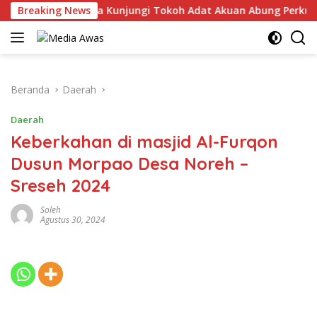
Langsung
lres Lampung Utara Kunjungi Tokoh Adat Akuan Abung Perkuat S
Breaking News
ke
konten
Beranda
Daerah
Daerah
Keberkahan di masjid Al-Furqon
Dusun Morpao Desa Noreh –
Sreseh 2024
Soleh
Agustus 30, 2024