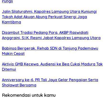
Pungli
Jalin Silaturahmi, Kapolres Lampung Utara Kunjungi
Tokoh Adat Akuan Abung Perkuat Sinergi Jaga
Kamtibma
Disambut Tradisi Pedang Pora, AKBP Raswidiati
Anggraini, S.I.K. Resmi Jabat Kapolres Lampung Utara
Babinsa Bergerak, Rehab SDN di Tanjung Pademawu
Makin Cepat
Aktivis GMB Kecewa, Audiensi ke Bea Cukai Madura Tak
Ditemui
Anniversary ke-6, PR Tali Jaya Gelar Pengajian Serta
Sholawat Bersama
Rekomendasi untuk kamu